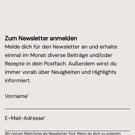
Zum Newsletter anmelden
Melde dich für den Newsletter an und erhalte
einmal im Monat diverse Beiträge und/oder
Rezepte in dein Postfach. Außerdem wirst du
immer vorab über Neuigkeiten und Highlights
informiert.
/* real people should not fill this in and expect goo
Vorname
*
Marketing Erlaubnis
Bitte wähle aus, über welchen Kanal du von Marions 
E-Mail-Adresse
*
E-Mail-Adresse
Wir nutzen Mailchimp als Newsletter-Tool. Wenn du dich zu unserem