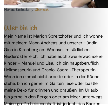
Marions Kochecke
Über mich
Wer bin ich
Mein Name ist Marion Spreitzhofer und ich wohne
mit meinem Mann Andreas und unserer Hündin
Gina in Kirchberg am Wechsel im südlichen
Niederösterreich. Ich habe auch zwei erwachsene
Kinder - Manuel und Lisa. Ich bin hauptberuflich
Heilmasseurin und Cranio-Sacral-Therapeutin.
Wenn ich einmal nicht arbeite oder in der Küche
stehe, bin ich gerne im Garten, lese oder bastle
meine Deko für drinnen und draußen. Im Urlaub
bin gerne in den Bergen oder am Meer unterwegs.
Meine große Leidenschaft ist jedoch das Backen