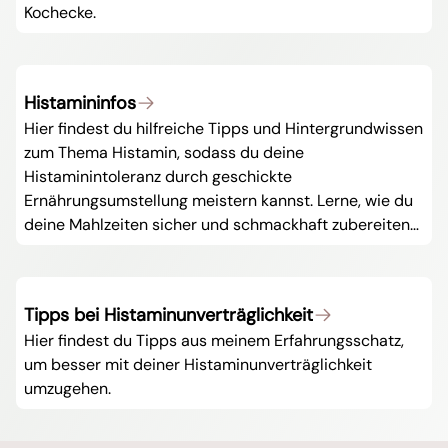
Kochecke.
Histamininfos
Hier findest du hilfreiche Tipps und Hintergrundwissen
zum Thema Histamin, sodass du deine
Histaminintoleranz durch geschickte
Ernährungsumstellung meistern kannst. Lerne, wie du
deine Mahlzeiten sicher und schmackhaft zubereiten
kannst. Diverse Lebensmittellisten erleichtern dir die
Auswahl deiner Lebensmittel und den Einkauf. Aber
auch alle, die sich gesund und bewusst ernähren
Tipps bei Histaminunverträglichkeit
wollen, werden hier fündig werden.
Hier findest du Tipps aus meinem Erfahrungsschatz,
um besser mit deiner Histaminunverträglichkeit
umzugehen.