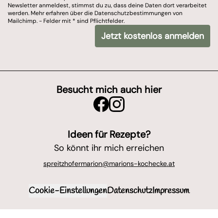
Newsletter anmeldest, stimmst du zu, dass deine Daten dort verarbeitet
Du kannst dich jederzeit von meinem Newsletter ab
werden. Mehr erfahren über die Datenschutzbestimmungen von
Mailchimp. - Felder mit * sind Pflichtfelder.
Wir nutzen Mailchimp als Newsletter-Tool. Wenn du dich zu unserem Newslet
Jetzt kostenlos anmelden
*
- Felder mit
sind Pflichtfelder.
Besucht mich auch hier
Ideen für Rezepte?
So könnt ihr mich erreichen
spreitzhofermarion@marions-kochecke.at
Cookie-Einstellungen
Datenschutz
Impressum