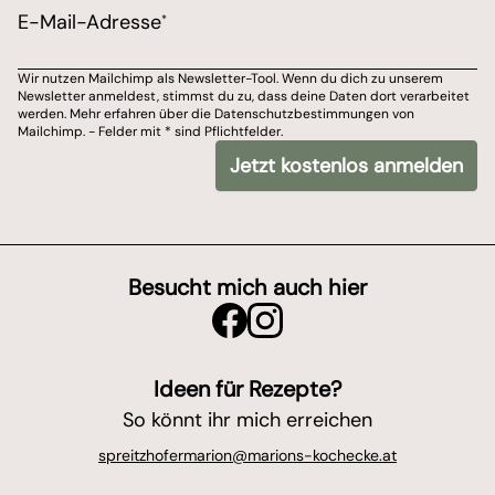
Bitte wähle aus, über welchen Kanal du von Marions 
E-Mail-Adresse
*
E-Mail-Adresse
Wir nutzen Mailchimp als Newsletter-Tool. Wenn du dich zu unserem
Newsletter anmeldest, stimmst du zu, dass deine Daten dort verarbeitet
Du kannst dich jederzeit von meinem Newsletter ab
werden. Mehr erfahren über die Datenschutzbestimmungen von
Mailchimp. - Felder mit * sind Pflichtfelder.
Wir nutzen Mailchimp als Newsletter-Tool. Wenn du dich zu unserem Newslet
Jetzt kostenlos anmelden
*
- Felder mit
sind Pflichtfelder.
Besucht mich auch hier
Ideen für Rezepte?
So könnt ihr mich erreichen
spreitzhofermarion@marions-kochecke.at