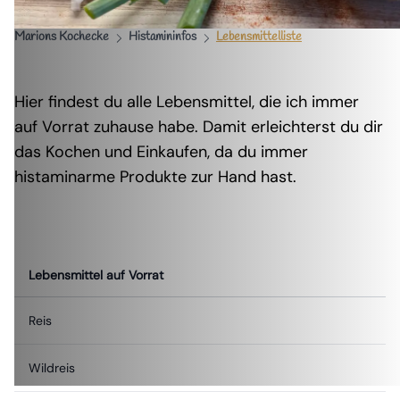
Marions Kochecke
Histamininfos
Lebensmittelliste
Hier findest du alle Lebensmittel, die ich immer
auf Vorrat zuhause habe. Damit erleichterst du dir
das Kochen und Einkaufen, da du immer
histaminarme Produkte zur Hand hast.
Lebensmittel auf Vorrat
Reis
Wildreis