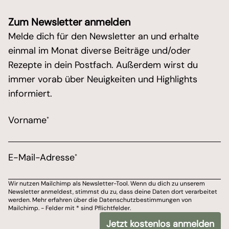
Zum Newsletter anmelden
Melde dich für den Newsletter an und erhalte
einmal im Monat diverse Beiträge und/oder
Rezepte in dein Postfach. Außerdem wirst du
immer vorab über Neuigkeiten und Highlights
informiert.
/* real people should not fill this in and expect goo
Vorname
*
Marketing Erlaubnis
Bitte wähle aus, über welchen Kanal du von Marions 
E-Mail-Adresse
*
E-Mail-Adresse
Wir nutzen Mailchimp als Newsletter-Tool. Wenn du dich zu unserem
Newsletter anmeldest, stimmst du zu, dass deine Daten dort verarbeitet
Du kannst dich jederzeit von meinem Newsletter ab
werden. Mehr erfahren über die Datenschutzbestimmungen von
Mailchimp. - Felder mit * sind Pflichtfelder.
Wir nutzen Mailchimp als Newsletter-Tool. Wenn du dich zu unserem Newslet
Jetzt kostenlos anmelden
*
- Felder mit
sind Pflichtfelder.