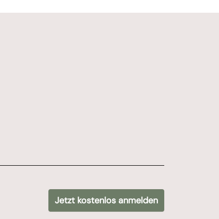
bot signups */
Jetzt kostenlos anmelden