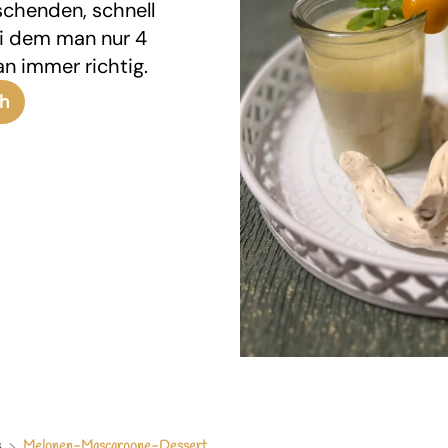
schenden, schnell
ei dem man nur 4
an immer richtig.
ch
s
Melonen-Mascarpone-Dessert