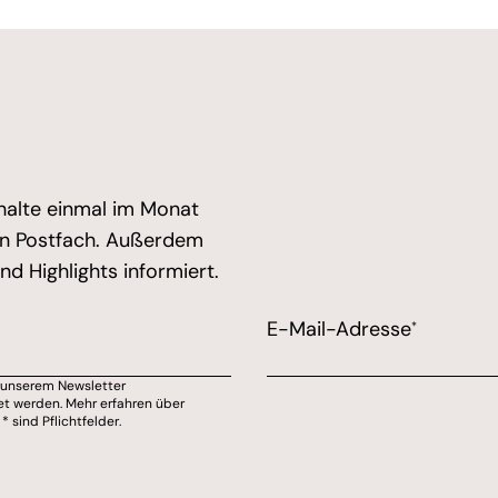
halte einmal im Monat
ein Postfach. Außerdem
d Highlights informiert.
d expect good things - do not remove this or risk form 
E-Mail-Adresse
*
u unserem Newsletter
on Marions Kochecke kontaktiert werden willst.
et werden. Mehr erfahren über
sind Pflichtfelder.
wsletter abmelden.