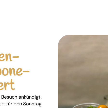
en-
pone-
ert
t Besuch ankündigt,
rt für den Sonntag