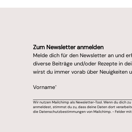
Zum Newsletter anmelden
Melde dich für den Newsletter an und er
diverse Beiträge und/oder Rezepte in d
wirst du immer vorab über Neuigkeiten un
/* real people should not fill this in an
Vorname
*
Marketing Erlaubnis
Wir nutzen Mailchimp als Newsletter-Tool. Wenn du dich z
Bitte wähle aus, über welchen Kanal du v
anmeldest, stimmst du zu, dass deine Daten dort verarbeit
die Datenschutzbestimmungen von Mailchimp. - Felder mit * 
E-Mail-Adresse
Du kannst dich jederzeit von meinem Ne