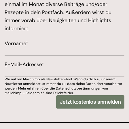
einmal im Monat diverse Beiträge und/oder
Rezepte in dein Postfach. Außerdem wirst du
immer vorab über Neuigkeiten und Highlights
informiert.
/* real people should not fill this in and expect goo
Vorname
*
Marketing Erlaubnis
Bitte wähle aus, über welchen Kanal du von Marions 
E-Mail-Adresse
*
E-Mail-Adresse
Wir nutzen Mailchimp als Newsletter-Tool. Wenn du dich zu unserem
Newsletter anmeldest, stimmst du zu, dass deine Daten dort verarbeitet
Du kannst dich jederzeit von meinem Newsletter ab
werden. Mehr erfahren über die Datenschutzbestimmungen von
Mailchimp. - Felder mit * sind Pflichtfelder.
Wir nutzen Mailchimp als Newsletter-Tool. Wenn du dich zu unserem Newslet
Jetzt kostenlos anmelden
*
- Felder mit
sind Pflichtfelder.