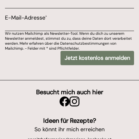
Marketing Erlaubnis
Bitte wähle aus, über welchen Kanal du von Marions 
E-Mail-Adresse
*
E-Mail-Adresse
Wir nutzen Mailchimp als Newsletter-Tool. Wenn du dich zu unserem
Newsletter anmeldest, stimmst du zu, dass deine Daten dort verarbeitet
Du kannst dich jederzeit von meinem Newsletter ab
werden. Mehr erfahren über die Datenschutzbestimmungen von
Mailchimp. - Felder mit * sind Pflichtfelder.
Wir nutzen Mailchimp als Newsletter-Tool. Wenn du dich zu unserem Newslet
Jetzt kostenlos anmelden
*
- Felder mit
sind Pflichtfelder.
Besucht mich auch hier
Ideen für Rezepte?
So könnt ihr mich erreichen