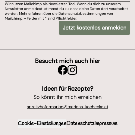
Wir nutzen Mailchimp als Newsletter-Tool. Wenn du dich zu unserem
Newsletter anmeldest, stimmst du zu, dass deine Daten dort verarbeitet
Du kannst dich jederzeit von meinem Newsletter ab
werden. Mehr erfahren über die Datenschutzbestimmungen von
Mailchimp. - Felder mit * sind Pflichtfelder.
Wir nutzen Mailchimp als Newsletter-Tool. Wenn du dich zu unserem Newslet
Jetzt kostenlos anmelden
*
- Felder mit
sind Pflichtfelder.
Besucht mich auch hier
Ideen für Rezepte?
So könnt ihr mich erreichen
spreitzhofermarion@marions-kochecke.at
Cookie-Einstellungen
Datenschutz
Impressum