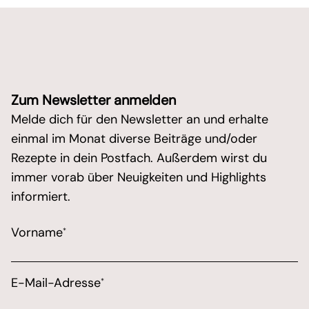
Zum Newsletter anmelden
Melde dich für den Newsletter an und erhalte
einmal im Monat diverse Beiträge und/oder
Rezepte in dein Postfach. Außerdem wirst du
immer vorab über Neuigkeiten und Highlights
informiert.
/* real people should not fill this in and expect goo
Vorname
*
Marketing Erlaubnis
Bitte wähle aus, über welchen Kanal du von Marions 
E-Mail-Adresse
*
E-Mail-Adresse