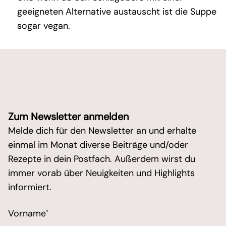
geeigneten Alternative austauscht ist die Suppe
sogar vegan.
Zum Newsletter anmelden
Melde dich für den Newsletter an und erhalte
einmal im Monat diverse Beiträge und/oder
Rezepte in dein Postfach. Außerdem wirst du
immer vorab über Neuigkeiten und Highlights
informiert.
/* real people should not fill this in and expect goo
Vorname
*
Marketing Erlaubnis