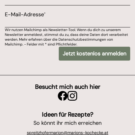
Bitte wähle aus, über welchen Kanal du von Marions 
E-Mail-Adresse
*
E-Mail-Adresse
Wir nutzen Mailchimp als Newsletter-Tool. Wenn du dich zu unserem
Newsletter anmeldest, stimmst du zu, dass deine Daten dort verarbeitet
Du kannst dich jederzeit von meinem Newsletter ab
werden. Mehr erfahren über die Datenschutzbestimmungen von
Mailchimp. - Felder mit * sind Pflichtfelder.
Wir nutzen Mailchimp als Newsletter-Tool. Wenn du dich zu unserem Newslet
Jetzt kostenlos anmelden
*
- Felder mit
sind Pflichtfelder.
Besucht mich auch hier
Ideen für Rezepte?
So könnt ihr mich erreichen
spreitzhofermarion@marions-kochecke.at