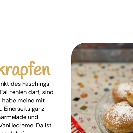
krapfen
unkt des Faschings
all fehlen darf, sind
h habe meine mit
. Einerseits ganz
nmarmelade und
Vanillecreme. Da ist