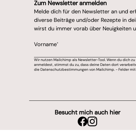
Zum Newsletter anmelden
Melde dich für den Newsletter an und er
diverse Beiträge und/oder Rezepte in d
wirst du immer vorab über Neuigkeiten un
/* real people should not fill this in an
Vorname
*
Marketing Erlaubnis
Wir nutzen Mailchimp als Newsletter-Tool. Wenn du dich z
Bitte wähle aus, über welchen Kanal du v
anmeldest, stimmst du zu, dass deine Daten dort verarbeit
die Datenschutzbestimmungen von Mailchimp. - Felder mit * 
E-Mail-Adresse
Du kannst dich jederzeit von meinem Ne
Wir nutzen Mailchimp als Newsletter-Tool. Wenn du dich zu
*
- Felder mit
sind Pflichtfelder.
Besucht mich auch hier