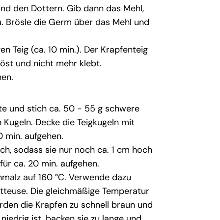
und den Dottern. Gib dann das Mehl,
u. Brösle die Germ über das Mehl und
n Teig (ca. 10 min.). Der Krapfenteig
löst und nicht mehr klebt.
hen.
e und stich ca. 50 - 55 g schwere
n Kugeln. Decke die Teigkugeln mit
0 min. aufgehen.
ach, sodass sie nur noch ca. 1 cm hoch
für ca. 20 min. aufgehen.
chmalz auf 160 °C. Verwende dazu
tteuse. Die gleichmäßige Temperatur
erden die Krapfen zu schnell braun und
niedrig ist, backen sie zu lange und