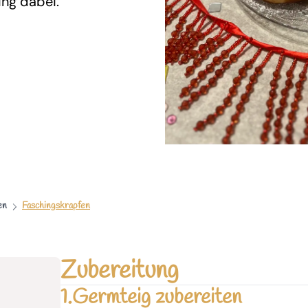
ing dabei.
en
Faschingskrapfen
Zubereitung
1.
Germteig zubereiten