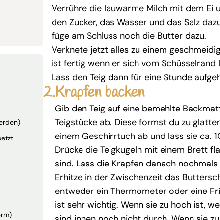
Verrühre die lauwarme Milch mit dem Ei 
den Zucker, das Wasser und das Salz daz
füge am Schluss noch die Butter dazu.
Verknete jetzt alles zu einem geschmeidige
ist fertig wenn er sich vom Schüsselrand 
Lass den Teig dann für eine Stunde aufge
2.
Krapfen backen
Gib den Teig auf eine bemehlte Backmatt
Teigstücke ab. Diese formst du zu glatte
werden)
einem Geschirrtuch ab und lass sie ca. 1
setzt
Drücke die Teigkugeln mit einem Brett fl
sind. Lass die Krapfen danach nochmals 
Erhitze in der Zwischenzeit das Butters
entweder ein Thermometer oder eine Fri
ist sehr wichtig. Wenn sie zu hoch ist, w
erm)
sind innen noch nicht durch. Wenn sie zu 