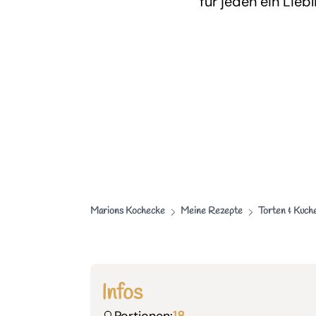
für jeden ein Liebl
Marions Kochecke
Meine Rezepte
Torten & Kuch
Infos
Portionen:
18