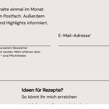
halte einmal im Monat
ein Postfach. Außerdem
d Highlights informiert.
d expect good things - do not remove this or risk form 
E-Mail-Adresse
*
u unserem Newsletter
on Marions Kochecke kontaktiert werden willst.
et werden. Mehr erfahren über
sind Pflichtfelder.
wsletter abmelden.
 unserem Newsletter anmeldest, stimmst du zu, dass deine Daten dort verarbei
Ideen für Rezepte?
So könnt ihr mich erreichen
spreitzhofermarion@marions-kochecke.at