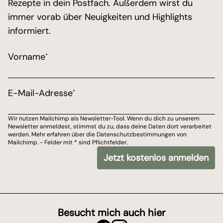
Rezepte in dein Postfach. Außerdem wirst du
immer vorab über Neuigkeiten und Highlights
informiert.
/* real people should not fill this in and expect goo
Vorname
*
Marketing Erlaubnis
Bitte wähle aus, über welchen Kanal du von Marions 
E-Mail-Adresse
*
E-Mail-Adresse
Wir nutzen Mailchimp als Newsletter-Tool. Wenn du dich zu unserem
Newsletter anmeldest, stimmst du zu, dass deine Daten dort verarbeitet
Du kannst dich jederzeit von meinem Newsletter ab
werden. Mehr erfahren über die Datenschutzbestimmungen von
Mailchimp. - Felder mit * sind Pflichtfelder.
Wir nutzen Mailchimp als Newsletter-Tool. Wenn du dich zu unserem Newslet
Jetzt kostenlos anmelden
*
- Felder mit
sind Pflichtfelder.
Besucht mich auch hier