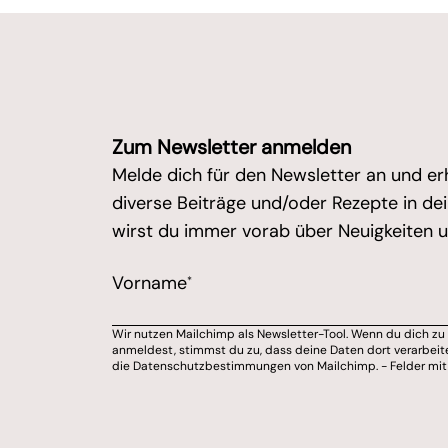
Zum Newsletter anmelden
Melde dich für den Newsletter an und er
diverse Beiträge und/oder Rezepte in d
wirst du immer vorab über Neuigkeiten un
/* real people should not fill this in an
Vorname
*
Marketing Erlaubnis
Wir nutzen Mailchimp als Newsletter-Tool. Wenn du dich z
Bitte wähle aus, über welchen Kanal du v
anmeldest, stimmst du zu, dass deine Daten dort verarbeit
die Datenschutzbestimmungen von Mailchimp. - Felder mit * 
E-Mail-Adresse
Du kannst dich jederzeit von meinem Ne