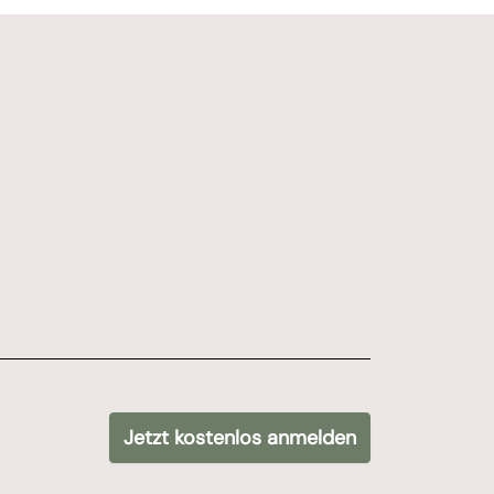
bot signups */
Jetzt kostenlos anmelden