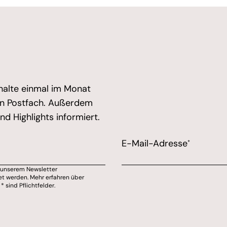
halte einmal im Monat
ein Postfach. Außerdem
d Highlights informiert.
d expect good things - do not remove this or risk form 
E-Mail-Adresse
*
u unserem Newsletter
on Marions Kochecke kontaktiert werden willst.
et werden. Mehr erfahren über
sind Pflichtfelder.
wsletter abmelden.