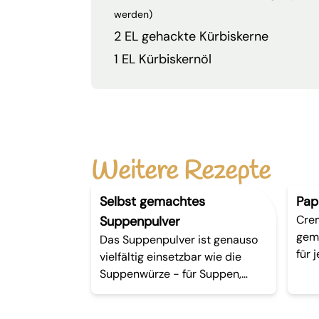
werden)
2 EL gehackte Kürbiskerne
1 EL Kürbiskernöl
Weitere Rezepte
Selbst gemachtes
Pap
Crem
Suppenpulver
gema
Das Suppenpulver ist genauso
für 
vielfältig einsetzbar wie die
Suppenwürze - für Suppen,
Saucen oder Aufstriche