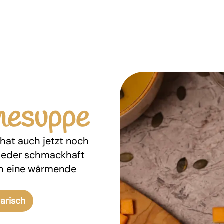
mesuppe
d hat auch jetzt noch
ieder schmackhaft
ch eine wärmende
.
arisch