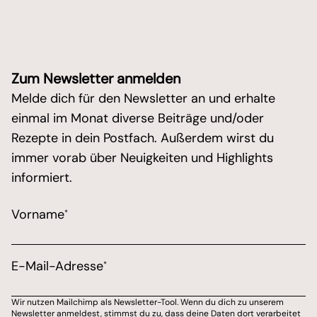
Zum Newsletter anmelden
Melde dich für den Newsletter an und erhalte
einmal im Monat diverse Beiträge und/oder
Rezepte in dein Postfach. Außerdem wirst du
immer vorab über Neuigkeiten und Highlights
informiert.
/* real people should not fill this in and expect goo
Vorname
*
Marketing Erlaubnis
Bitte wähle aus, über welchen Kanal du von Marions 
E-Mail-Adresse
*
E-Mail-Adresse
Wir nutzen Mailchimp als Newsletter-Tool. Wenn du dich zu unserem
Newsletter anmeldest, stimmst du zu, dass deine Daten dort verarbeitet