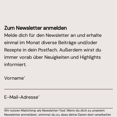
Zum Newsletter anmelden
Melde dich für den Newsletter an und erhalte
einmal im Monat diverse Beiträge und/oder
Rezepte in dein Postfach. Außerdem wirst du
immer vorab über Neuigkeiten und Highlights
informiert.
/* real people should not fill this in and expect goo
Vorname
*
Marketing Erlaubnis
Bitte wähle aus, über welchen Kanal du von Marions 
E-Mail-Adresse
*
E-Mail-Adresse
Wir nutzen Mailchimp als Newsletter-Tool. Wenn du dich zu unserem
Newsletter anmeldest, stimmst du zu, dass deine Daten dort verarbeitet
Du kannst dich jederzeit von meinem Newsletter ab