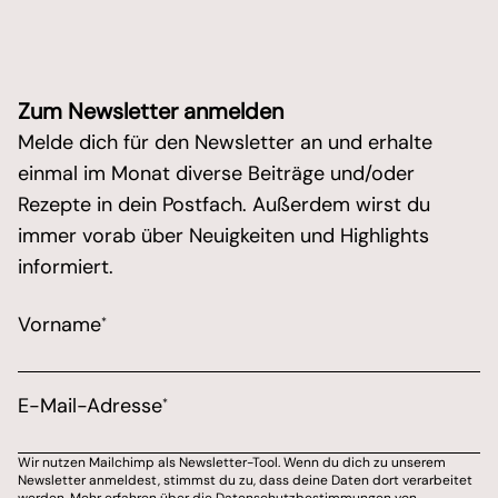
Zum Newsletter anmelden
Melde dich für den Newsletter an und erhalte
einmal im Monat diverse Beiträge und/oder
Rezepte in dein Postfach. Außerdem wirst du
immer vorab über Neuigkeiten und Highlights
informiert.
/* real people should not fill this in and expect goo
Vorname
*
Marketing Erlaubnis
Bitte wähle aus, über welchen Kanal du von Marions 
E-Mail-Adresse
*
E-Mail-Adresse
Wir nutzen Mailchimp als Newsletter-Tool. Wenn du dich zu unserem
Newsletter anmeldest, stimmst du zu, dass deine Daten dort verarbeitet
Du kannst dich jederzeit von meinem Newsletter ab